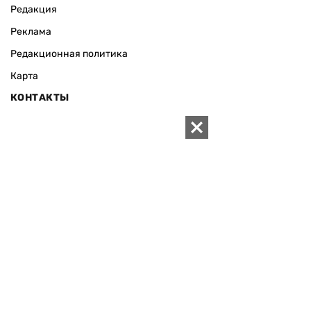
Редакция
Реклама
Редакционная политика
Карта
КОНТАКТЫ
01010 Киев, ул. Князей Острожских, 19/1
Телефон редакции:
+380 (44) 280-04-85
Электронная почта редакции:
zn94@ukr.net
Электронная почта службы новостей:
editor@zn.ua
СОЦСЕТИ
ПОДДЕРЖАТЬ ZN.UA