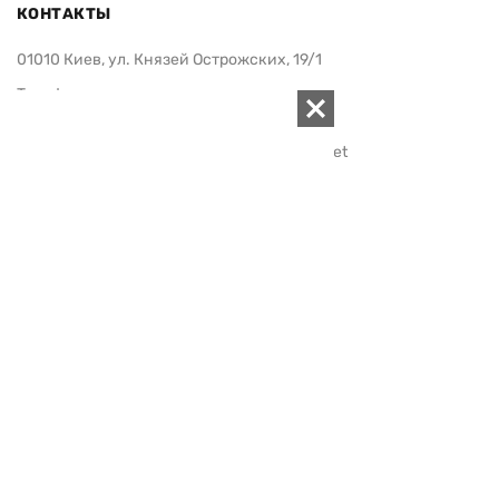
КОНТАКТЫ
01010 Киев, ул. Князей Острожских, 19/1
Телефон редакции:
+380 (44) 280-04-85
Электронная почта редакции:
zn94@ukr.net
Электронная почта службы новостей:
editor@zn.ua
СОЦСЕТИ
ПОДДЕРЖАТЬ ZN.UA
Поддержать независимую
журналистику!
ЗЕРКАЛО НЕДЕЛИ
не подводим с 1994-го года