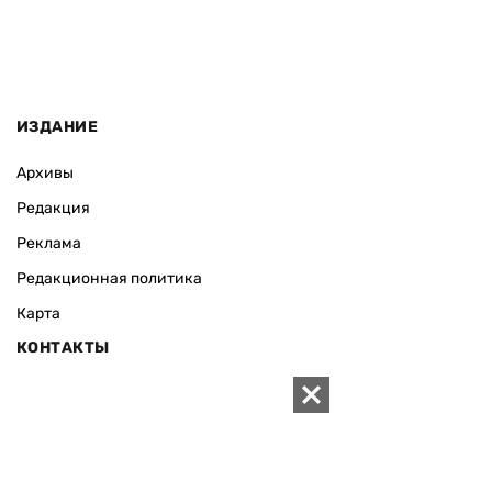
ИЗДАНИЕ
Архивы
Редакция
Реклама
Редакционная политика
Карта
КОНТАКТЫ
01010 Киев, ул. Князей Острожских, 19/1
Телефон редакции:
+380 (44) 280-04-85
Электронная почта редакции:
zn94@ukr.net