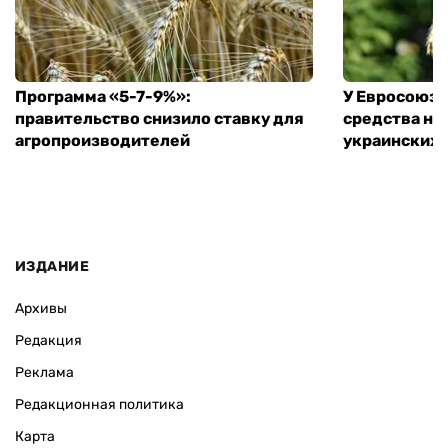
Программа «5-7-9%»:
У Евросоюза
правительство снизило ставку для
средства на
агропроизводителей
украинских
ИЗДАНИЕ
Архивы
Редакция
Реклама
Редакционная политика
Карта