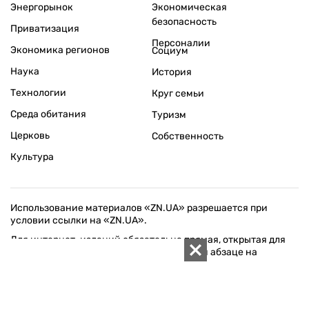
Энергорынок
Экономическая
безопасность
Приватизация
Персоналии
Экономика регионов
Социум
Наука
История
Технологии
Круг семьи
Среда обитания
Туризм
Церковь
Собственность
Культура
Использование материалов «ZN.UA» разрешается при
условии ссылки на «ZN.UA».
Для интернет-изданий обязательна прямая, открытая для
поисковых систем, гиперссылка в первом абзаце на
конкретный материал.
Любое копирование, перепечатка или воспроизведение
фотографических и видео материалов, содержащих ссылку
на Getty Images, строго запрещается.