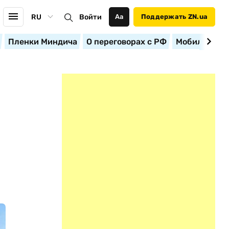
RU
Войти
Аа
Поддержать ZN.ua
Пленки Миндича
О переговорах с РФ
Мобилизация