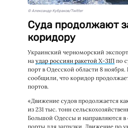
© Александр Кубраков/Twitter
Суда продолжают за
коридору
Украинский черноморский экспорт
на
удар россиян ракетой Х-31П
по с
порт в Одесской области 8 ноября
сообщили, что коридор продолжает
портов.
«Движение судов продолжается как 
из 231 тыс. тонн сельскохозяйстве
Большой Одессы и направляются в 
порты для загрузки. Движение по 