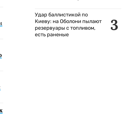
Удар баллистикой по
3
Киеву: на Оболони пылают
м
резервуары с топливом,
есть раненые
о
с
х