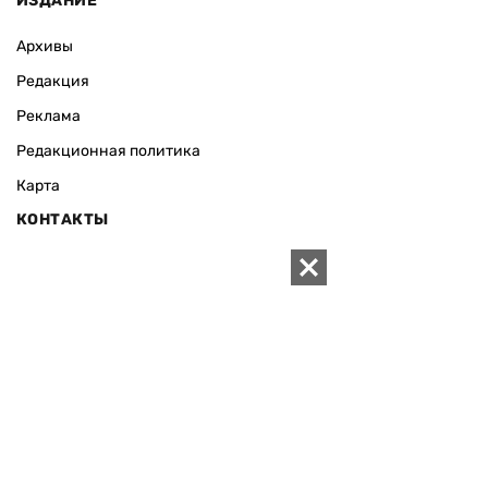
ИЗДАНИЕ
Архивы
Редакция
Реклама
Редакционная политика
Карта
КОНТАКТЫ
01010 Киев, ул. Князей Острожских, 19/1
Телефон редакции:
+380 (44) 280-04-85
Электронная почта редакции:
zn94@ukr.net
Электронная почта службы новостей:
editor@zn.ua
СОЦСЕТИ