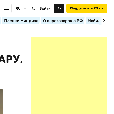
RU
Войти
Аа
Поддержать ZN.ua
Пленки Миндича
О переговорах с РФ
Мобилизация
АРУ,