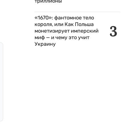
триллионы
«1670»: фантомное тело
короля, или Как Польша
3
монетизирует имперский
миф — и чему это учит
Украину