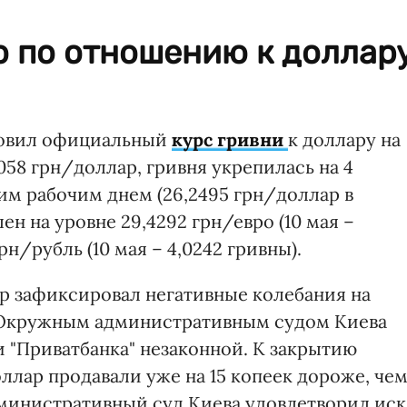
ю по отношению к доллар
новил официальный
курс гривни
к доллару на
2058 грн/доллар, гривня укрепилась на 4
м рабочим днем (26,2495 грн/доллар в
лен на уровне 29,4292 грн/евро (10 мая –
грн/рубль (10 мая – 4,0242 гривны).
р зафиксировал негативные колебания на
 Окружным административным судом Киева
 "Приватбанка" незаконной. К закрытию
ллар продавали уже на 15 копеек дороже, че
административный суд Киева удовлетворил иск