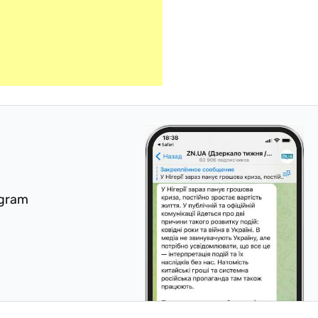
egram