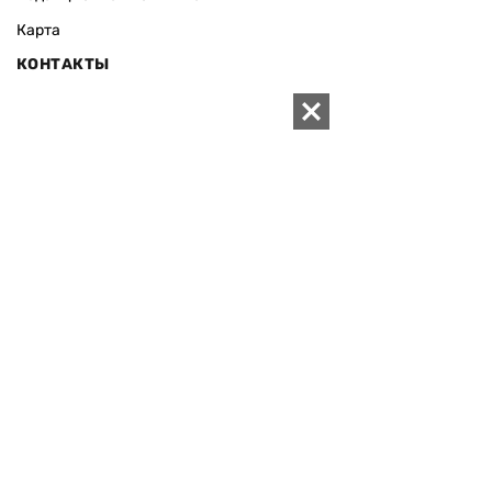
Карта
КОНТАКТЫ
01010 Киев, ул. Князей Острожских, 19/1
Телефон редакции:
+380 (44) 280-04-85
Электронная почта редакции:
zn94@ukr.net
Электронная почта службы новостей:
editor@zn.ua
СОЦСЕТИ
ПОДДЕРЖАТЬ ZN.UA
Поддержать независимую
журналистику!