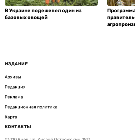
В Украине подешевел один из
Программа «
базовых овощей
правительст
агропроизв
ИЗДАНИЕ
Архивы
Редакция
Реклама
Редакционная политика
Карта
КОНТАКТЫ
01010 Киев, ул. Князей Острожских, 19/1