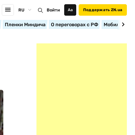
RU
Войти
Аа
Поддержать ZN.ua
Пленки Миндича
О переговорах с РФ
Мобилизация