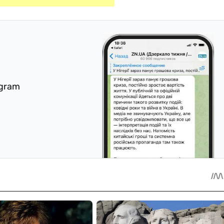
egram