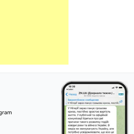
egram