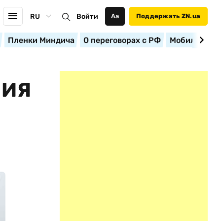
RU
Войти
Аа
Поддержать ZN.ua
Пленки Миндича
О переговорах с РФ
Мобилизация
НИЯ