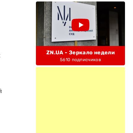
я
ZN.UA - Зеркало недели
х
5610 подписчиков
й