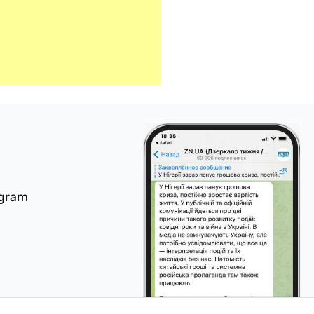
egram