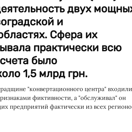
деятельность двух мощны
воградской и
бластях. Сфера их
тывала практически всю
 счета было
оло 1,5 млрд грн.
градщине "конвертационного центра" входил
признаками фиктивности, а "обслуживал" он
их предприятий фактически из всех регионо