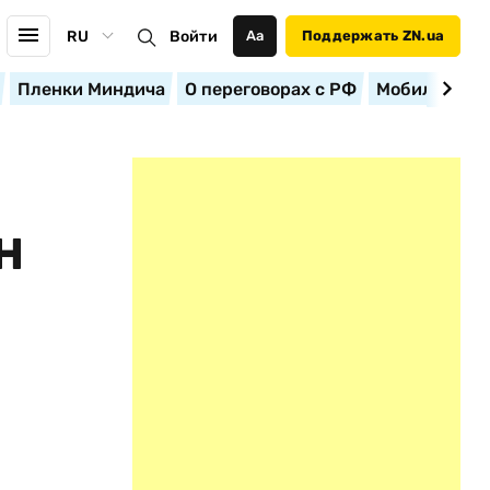
RU
Войти
Аа
Поддержать ZN.ua
Пленки Миндича
О переговорах с РФ
Мобилизация
Н