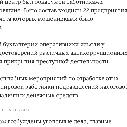
й центр был обнаружен работниками
вщине. В его состав входили 22 предприяти
счета которых мошенниками было
.
й бухгалтерии оперативники изъяли у
удостоверений различных антикоррупционны
я прикрытия преступной деятельности.
сштабных мероприятий по отработке этих
пировок работники подразделений налогово
 наличных денежных средств.
RELATED VIDEO
ам возбуждены уголовные дела, главные