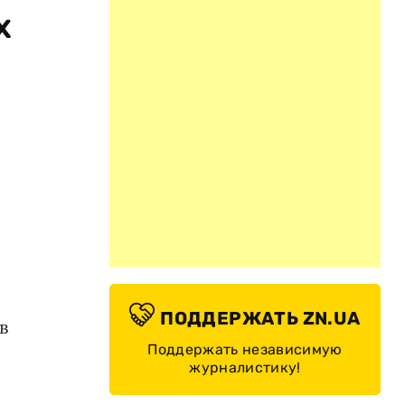
х
и
ПОДДЕРЖАТЬ ZN.UA
в
Поддержать независимую
журналистику!