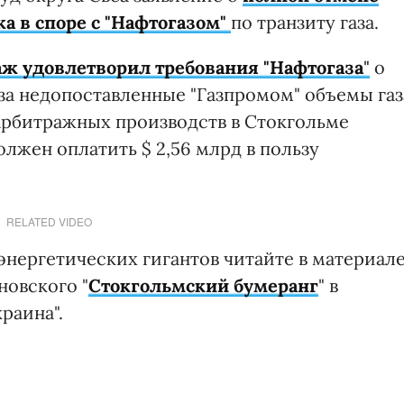
а в споре с "Нафтогазом"
по транзиту газа.
ж удовлетворил требования "Нафтогаза
"
о
за недопоставленные "Газпромом" объемы газ
 арбитражных производств в Стокгольме
лжен оплатить $ 2,56 млрд в пользу
RELATED VIDEO
энергетических гигантов читайте в материал
овского "
Стокгольмский бумеранг
" в
раина".