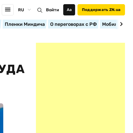
RU
Войти
Аа
Поддержать ZN.ua
Пленки Миндича
О переговорах с РФ
Мобилизация
УДА