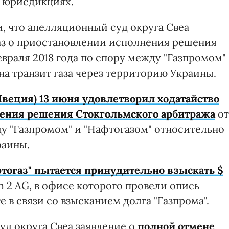
х юрисдикциях.
и, что апелляционный суд округа Свеа
каз о приостановлении исполнения решения
враля 2018 года по спору между "Газпромом"
на транзит газа через территорию Украины.
Швеция) 13 июня удовлетворил ходатайство
нения решения Стокгольмского арбитража
от
ду "Газпромом" и "Нафтогазом" относительно
раины.
тогаз" пытается принудительно взыскать $
m 2 AG, в
офисе которого провели опись
 в связи со взысканием долга "Газпрома".
уд округа Свеа заявление о
полной отмене