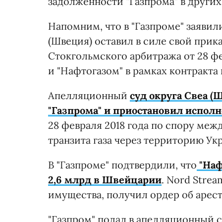
задолженности "Газпрома" в други
Напомним, что в "Газпроме" заявил
(Швеция) оставил в силе свой при
Стокгольмского арбитража от 28 фе
и "Нафтогазом" в рамках контракта 
Апелляционный
суд округа Свеа (
"Газпрома" и приостановил испол
28 февраля 2018 года по спору меж
транзита газа через территорию Ук
В "Газпроме" подтвердили, что
"Наф
2,6 млрд в Швейцарии
. Nord Strea
имущества, получил ордер об аресте
"Газпром" подал в апелляционный с