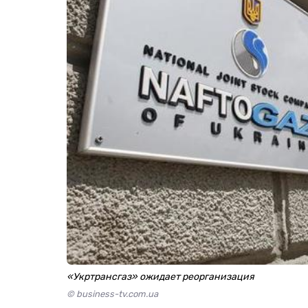
«Укртрансгаз» ожидает реорганизация
© business-tv.com.ua