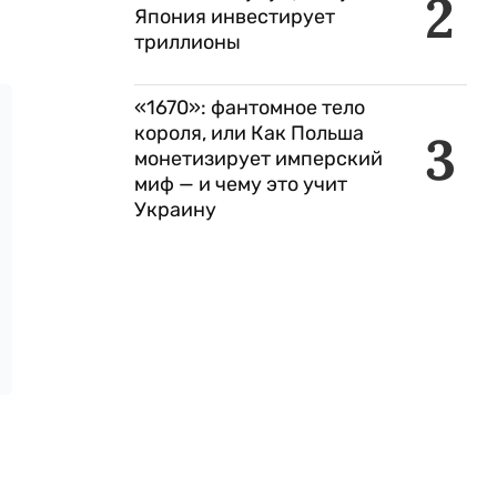
2
Япония инвестирует
триллионы
«1670»: фантомное тело
короля, или Как Польша
3
монетизирует имперский
миф — и чему это учит
Украину