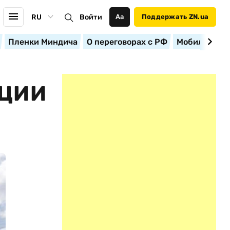
RU
Войти
Аа
Поддержать ZN.ua
Пленки Миндича
О переговорах с РФ
Мобилизация
КЦИИ