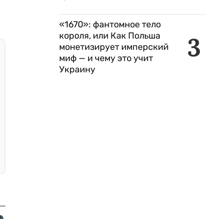
«1670»: фантомное тело
короля, или Как Польша
3
монетизирует имперский
миф — и чему это учит
Украину