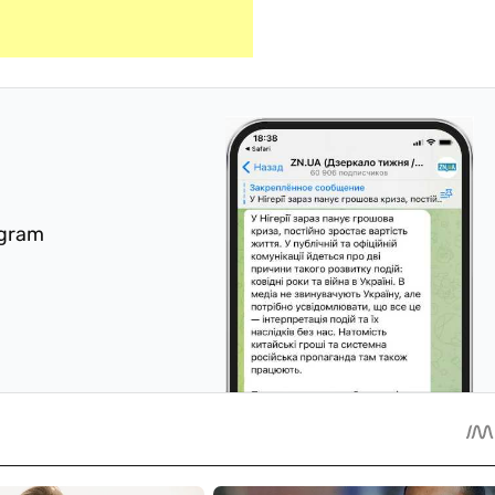
egram