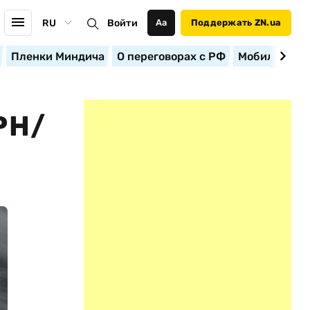
RU
Войти
Аа
Поддержать ZN.ua
Пленки Миндича
О переговорах с РФ
Мобилизация
РН/