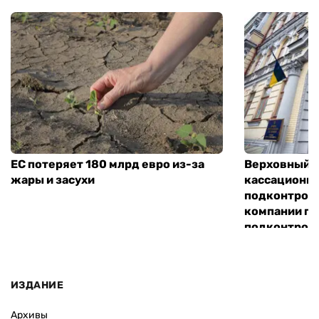
ЕС потеряет 180 млрд евро из-за
Верховный С
жары и засухи
кассационн
подконтрол
компании по
подконтроль
«Хим-Трейд
ИЗДАНИЕ
Архивы