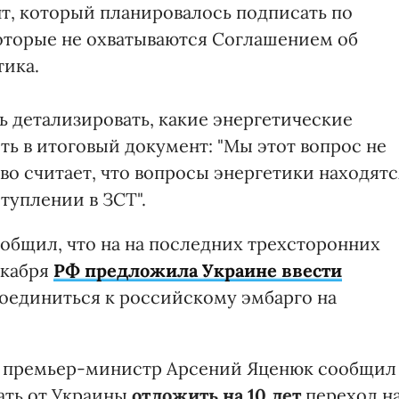
нт, который планировалось подписать по
которые не охватываются Соглашением об
тика.
ь детализировать, какие энергетические
ь в итоговый документ: "Мы этот вопрос не
во считает, что вопросы энергетики находятс
туплении в ЗСТ".
общил, что на на последних трехсторонних
екабря
РФ предложила Украине ввести
соединиться к российскому эмбарго на
ем премьер-министр Арсений Яценюк сообщил
ать от Украины
отложить на 10 лет
переход н