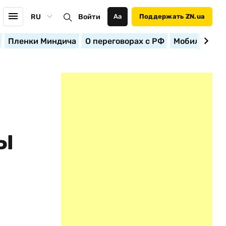
RU
Войти
Аа
Поддержать ZN.ua
Пленки Миндича
О переговорах с РФ
Мобилизация
РЫ