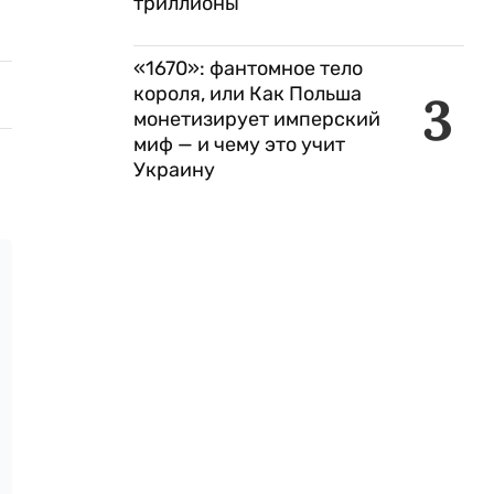
триллионы
«1670»: фантомное тело
короля, или Как Польша
3
монетизирует имперский
миф — и чему это учит
Украину