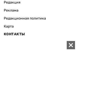
Редакция
Реклама
Редакционная политика
Карта
КОНТАКТЫ
01010 Киев, ул. Князей Острожских, 19/1
Телефон редакции:
+380 (44) 280-04-85
Электронная почта редакции:
zn94@ukr.net
Электронная почта службы новостей:
editor@zn.ua
СОЦСЕТИ
ПОДДЕРЖАТЬ ZN.UA