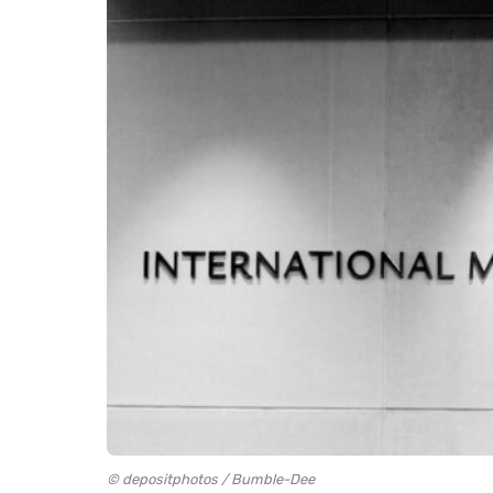
© depositphotos / Bumble-Dee