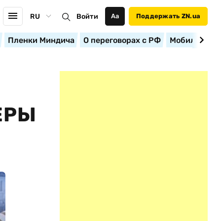
RU
Войти
Аа
Поддержать ZN.ua
Пленки Миндича
О переговорах с РФ
Мобилизация
ЕРЫ