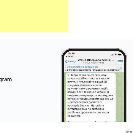
egram