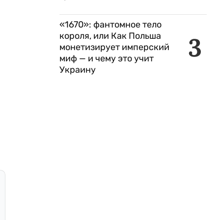
«1670»: фантомное тело
короля, или Как Польша
3
монетизирует имперский
миф — и чему это учит
Украину