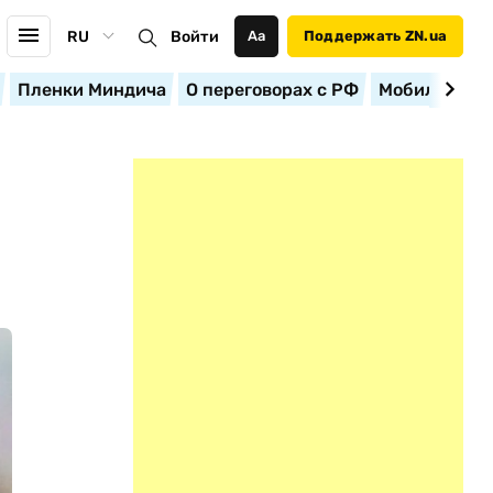
RU
Войти
Аа
Поддержать ZN.ua
Пленки Миндича
О переговорах с РФ
Мобилизация