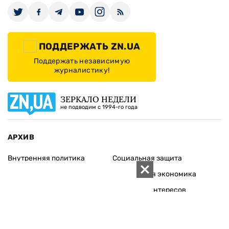
ПОДДЕРЖАТЬ ZN.UA
Поддержать независимую
журналистику!
ЗЕРКАЛО НЕДЕЛИ
не подводим с 1994-го года
АРХИВ
Внутренняя политика
Социальная защита
Международная политика
Зарубежная экономика
Макроуровень
Конфликт интересов
Энергорынок
Экономическая
безопасность
Приватизация