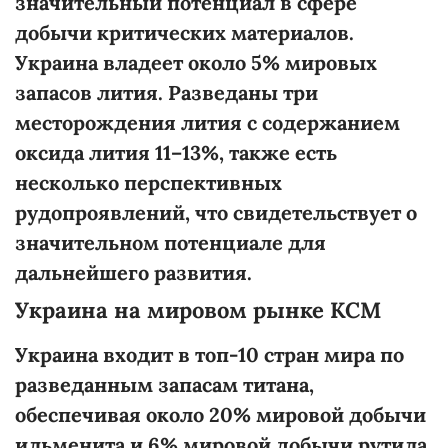
значительный
потенциал в сфере
добычи
критических
материалов.
Украина владеет
около
5% мировых
запасов лития. Разведаны
три
месторождения лития с
содержанием
оксида лития 11–13%, также
есть
несколько перспективных
рудопроявлений
, что свидетельствует о
значительном потенциале для
дальнейшего развития.
Украина на мировом рынке
КСМ
Украина входит в топ-10 стран мира по
разведанным запасам титана,
обеспечивая
около
20% мировой добычи
ильменита и 6% мировой добычи рутила.