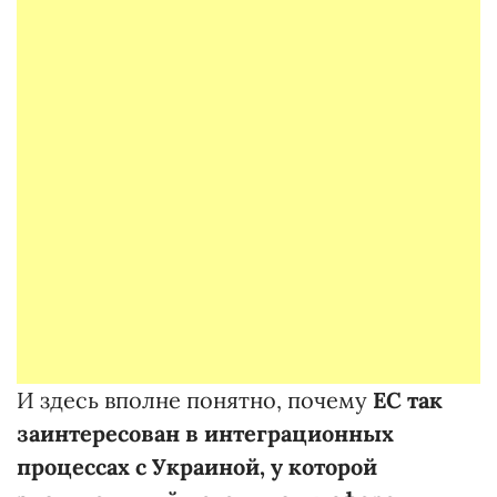
И здесь вполне понятно, почему
ЕС так
заинтересован
в интеграционных
процессах с Украиной, у которой