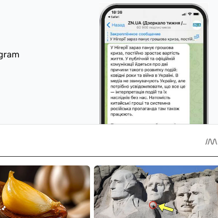
egram