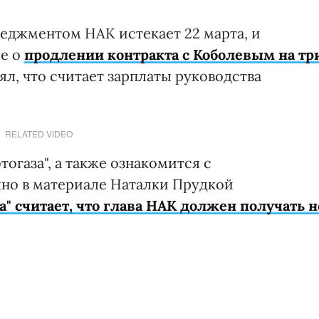
неджментом НАК истекает 22 марта, и
ие о
продлении контракта с Коболевым на тр
л, что считает зарплаты руководства
RELATED VIDEO
огаза", а также ознакомится с
о в материале Наталки Прудкой
" считает, что глава НАК должен получать н