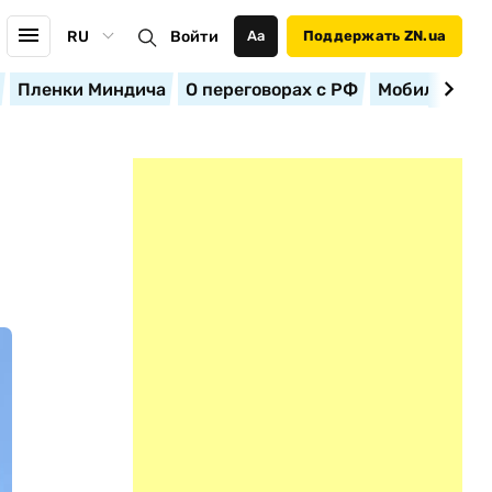
RU
Войти
Аа
Поддержать ZN.ua
Пленки Миндича
О переговорах с РФ
Мобилизация