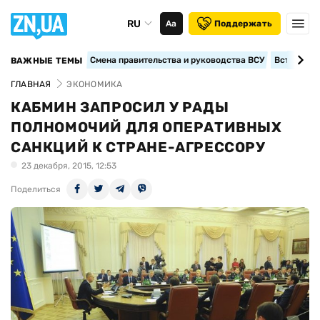
RU
Аа
Поддержать
Смена правительства и руководства ВСУ
Вступление
ВАЖНЫЕ ТЕМЫ
ГЛАВНАЯ
ЭКОНОМИКА
КАБМИН ЗАПРОСИЛ У РАДЫ
ПОЛНОМОЧИЙ ДЛЯ ОПЕРАТИВНЫХ
САНКЦИЙ К СТРАНЕ-АГРЕССОРУ
23 декабря, 2015, 12:53
Поделиться