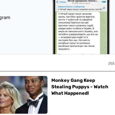
egram