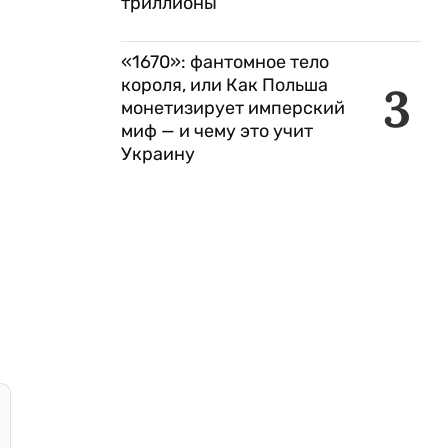
триллионы
«1670»: фантомное тело
короля, или Как Польша
3
монетизирует имперский
миф — и чему это учит
Украину