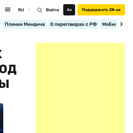
RU
Войти
Аа
Поддержать ZN.ua
Пленки Миндича
О переговорах с РФ
Мобилизация
X
ВОД
ПЫ