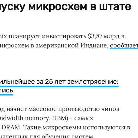
уску микросхем в штате
 планирует инвестировать $3,87 млрд в
икросхем в американской Индиане,
сообщае
ильнейшее за 25 лет землетрясение:
лись
од начнет массовое производство чипов
ndwidth memory, HBM) - самых
а DRAM. Такие микросхемы используются в
наченных для обучения систем