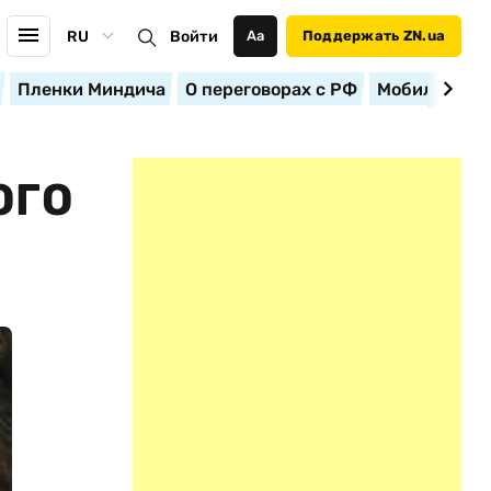
RU
Войти
Аа
Поддержать ZN.ua
Пленки Миндича
О переговорах с РФ
Мобилизация
ОГО