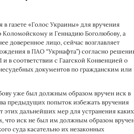
 в газете «Голос Украины» для вручения
ю Коломойскому и Геннадию Боголюбову, а
нее доверенное лицо, сейчас возглавляет
ождения в ПАО “Укрнафта”) согласно решени
1 и в соответствии с Гаагской Конвенцией о
внесудебных документов по гражданским или
юбову уже был должным образом вручен иск в
шова предыдущих попыток избежать вручения
ет этих дальнейших мер для устранения каких
м, что иск не был им должным образом вручен
ого суда касательно их незаконных