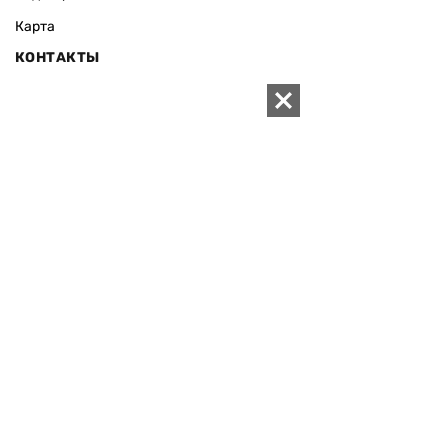
Карта
КОНТАКТЫ
01010 Киев, ул. Князей Острожских, 19/1
Телефон редакции:
+380 (44) 280-04-85
Электронная почта редакции:
zn94@ukr.net
Электронная почта службы новостей:
editor@zn.ua
СОЦСЕТИ
ПОДДЕРЖАТЬ ZN.UA
Поддержать независимую
журналистику!