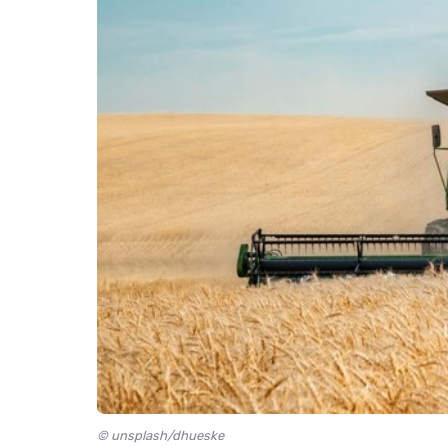
© unsplash/dhueske