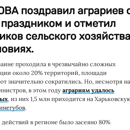
ОВА поздравил аграриев 
праздником и отметил
иков сельского хозяйств
овиях.
краине проходила в чрезвычайно сложных
ации около 20% территорий, площади
от значительно сократились. Но, несмотря н
инистров, в этом году
аграриям удалось
вых
, из них 1,5 млн приходится на Харьковску
инегубов
.
х действий в регионе было засеяно 80%