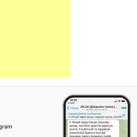
egram