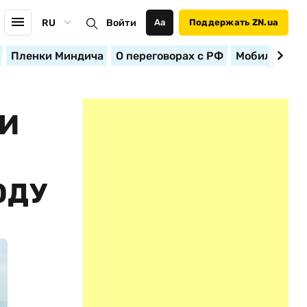
RU
Войти
Аа
Поддержать ZN.ua
Пленки Миндича
О переговорах с РФ
Мобилизация
ТИ
ОДУ