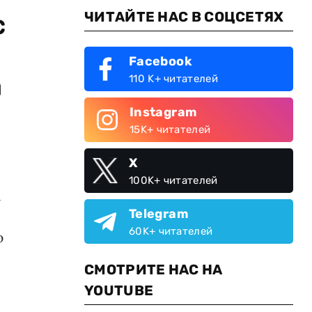
ЧИТАЙТЕ НАС В СОЦСЕТЯХ
с
Facebook
а
110 K+ читателей
Instagram
15K+ читателей
X
100K+ читателей
а
Telegram
60K+ читателей
ю
СМОТРИТЕ НАС НА
YOUTUBE