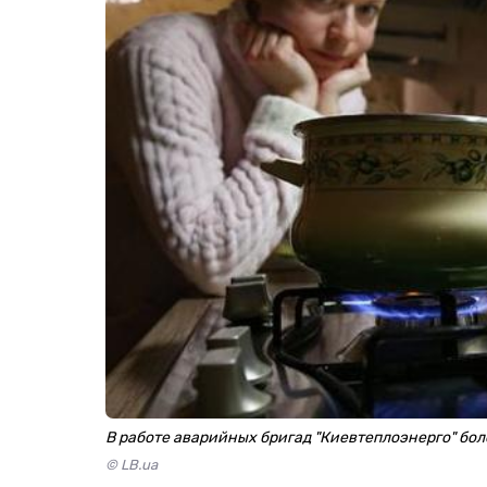
В работе аварийных бригад "Киевтеплоэнерго" бо
© LB.ua