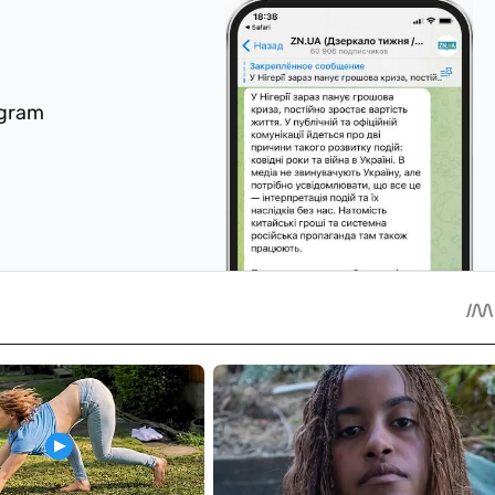
egram