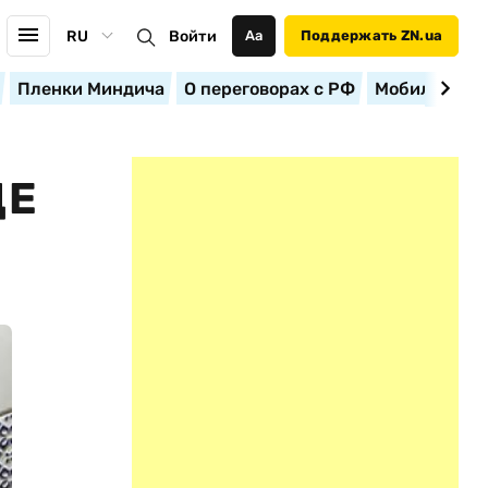
RU
Войти
Аа
Поддержать ZN.ua
Пленки Миндича
О переговорах с РФ
Мобилизация
ЦЕ