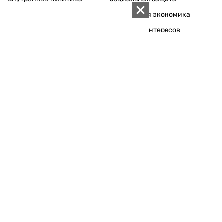
Международная политика
Зарубежная экономика
Макроуровень
Конфликт интересов
Энергорынок
Экономическая
безопасность
Приватизация
Персоналии
Экономика регионов
Социум
Наука
История
Технологии
Круг семьи
Среда обитания
Туризм
Церковь
Собственность
Культура
Использование материалов «ZN.UA» разрешается при
условии ссылки на «ZN.UA».
Для интернет-изданий обязательна прямая, открытая для
поисковых систем, гиперссылка в первом абзаце на