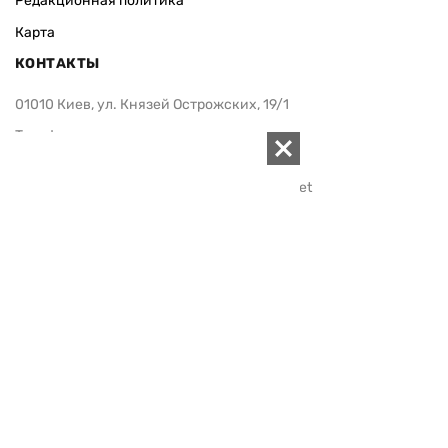
Редакционная политика
Карта
КОНТАКТЫ
01010 Киев, ул. Князей Острожских, 19/1
Телефон редакции:
+380 (44) 280-04-85
Электронная почта редакции:
zn94@ukr.net
Электронная почта службы новостей:
editor@zn.ua
СОЦСЕТИ
ПОДДЕРЖАТЬ ZN.UA
Поддержать независимую
журналистику!