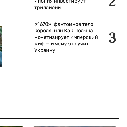
2
Япония инвестирует
триллионы
«1670»: фантомное тело
короля, или Как Польша
3
монетизирует имперский
миф — и чему это учит
Украину