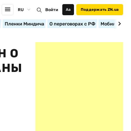
RU
Войти
Аа
Поддержать ZN.ua
Пленки Миндича
О переговорах с РФ
Мобилизация
Н О
АНЫ