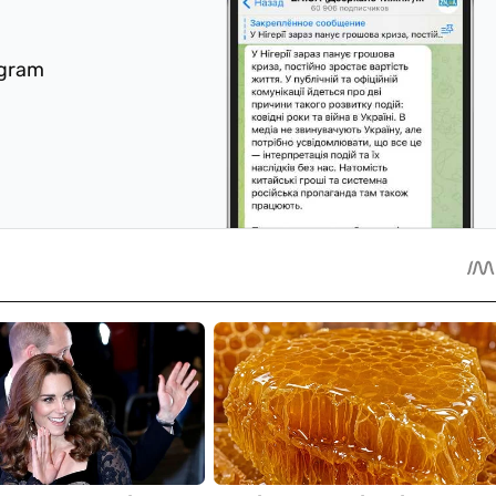
egram