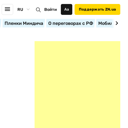
RU
Войти
Аа
Поддержать ZN.ua
Пленки Миндича
О переговорах с РФ
Мобилизация