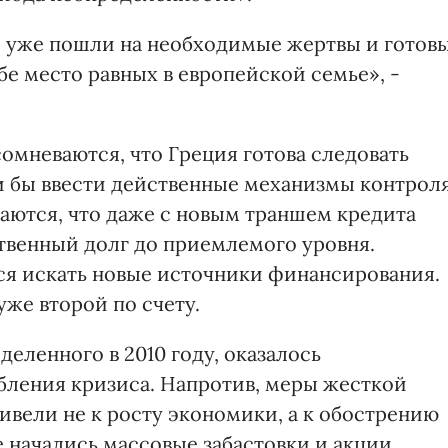
ни уже пошли на необходимые жертвы и готов
бе место равных в европейской семье», -
омневаются, что Греция готова следовать
и бы ввести действенные механизмы контрол
ваются, что даже с новым траншем кредита
твенный долг до приемлемого уровня.
ся искать новые источники финансирования.
уже второй по счету.
ыделенного в 2010 году, оказалось
убления кризиса. Напротив, меры жесткой
ивели не к росту экономики, а к обострению
е начались массовые забастовки и акции