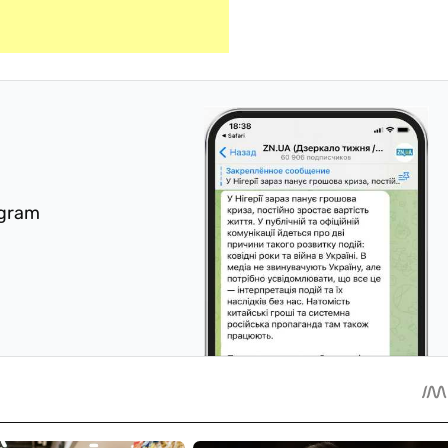
egram