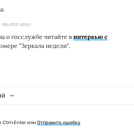
а.
RELATED VIDEO
на о госслужбе читайте в
интервью с
омере "Зеркала недели".
ий
 Ctrl+Enter или
Отправить ошибку