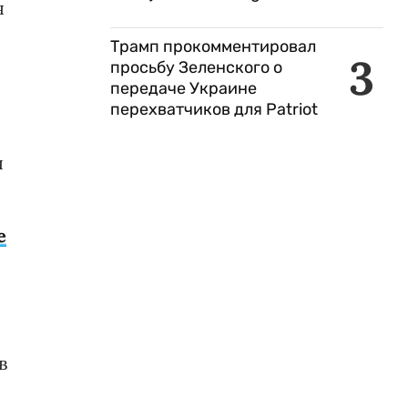
я
Трамп прокомментировал
3
просьбу Зеленского о
передаче Украине
перехватчиков для Patriot
л
е
в