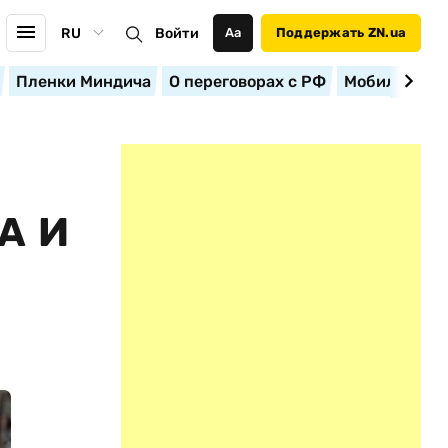
RU
Войти
Аа
Поддержать ZN.ua
Пленки Миндича
О переговорах с РФ
Мобилизация
А И