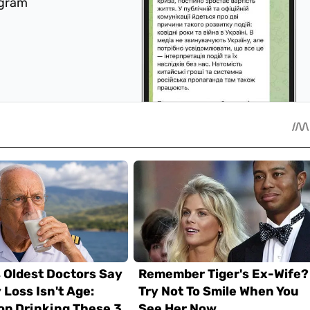
egram