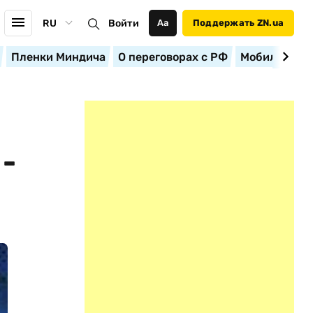
RU
Войти
Аа
Поддержать ZN.ua
Пленки Миндича
О переговорах с РФ
Мобилизация
-