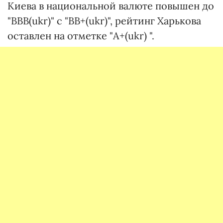
Киева в национальной валюте повышен до
"BBB(ukr)" с "BB+(ukr)", рейтинг Харькова
оставлен на отметке "A+(ukr) ".