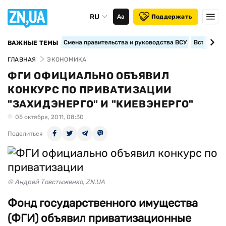
RU
Аа
Поддержать
Смена правительства и руководства ВСУ
Вступление
ВАЖНЫЕ ТЕМЫ
ГЛАВНАЯ
ЭКОНОМИКА
ФГИ ОФИЦИАЛЬНО ОБЪЯВИЛ
КОНКУРС ПО ПРИВАТИЗАЦИИ
"ЗАХИДЭНЕРГО" И "КИЕВЭНЕРГО"
05 октября, 2011, 08:30
Поделиться
© Андрей Товстыженко, ZN.UA
Фонд государственного имущества
(ФГИ) объявил приватизационные