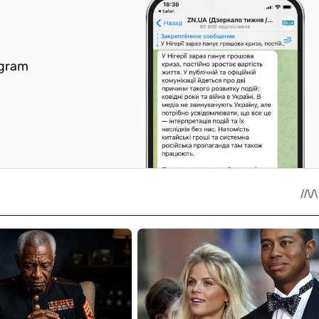
egram