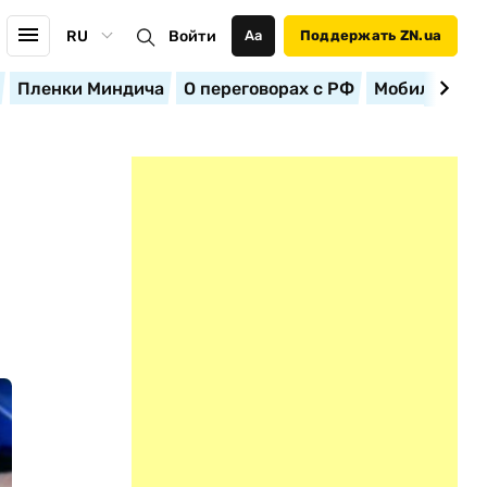
RU
Войти
Аа
Поддержать ZN.ua
Пленки Миндича
О переговорах с РФ
Мобилизация