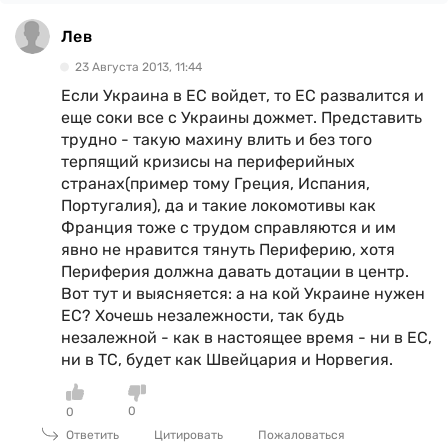
Лев
23 Августа 2013, 11:44
Если Украина в ЕС войдет, то ЕС развалится и
еще соки все с Украины дожмет. Представить
трудно - такую махину влить и без того
терпящий кризисы на периферийных
странах(пример тому Греция, Испания,
Португалия), да и такие локомотивы как
Франция тоже с трудом справляются и им
явно не нравится тянуть Периферию, хотя
Периферия должна давать дотации в центр.
Вот тут и выясняется: а на кой Украине нужен
ЕС? Хочешь незалежности, так будь
незалежной - как в настоящее время - ни в ЕС,
ни в ТС, будет как Швейцария и Норвегия.
0
0
Ответить
Цитировать
Пожаловаться