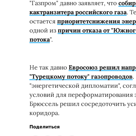
"Газпром" давно заявляет, что
собир
кактранзитера российского газа
. 
остается
приоритетснижения энер
одной из
причин отказа от "Южног
потока
".
Не так давно
Евросоюз решил напр
"Турецкому потоку" газопроводов
.
"энергетической дипломатии", сог
условий для переформатирования э
Брюссель решил сосредоточить ус
коридора.
Поделиться