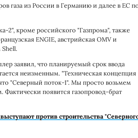
ов газа из России в Германию и далее в ЕС п
а-2", кроме российского "Газпрома", также
французская ENGIE, австрийская OMV и
Shell.
ллер заявил, что планируемый срок ввода
остается неизменным. "Техническая концепция
 что "Северный поток-1". Мы просто возьмем
. Фактически появится газопровод-брат
 выступают против строительства "Северног