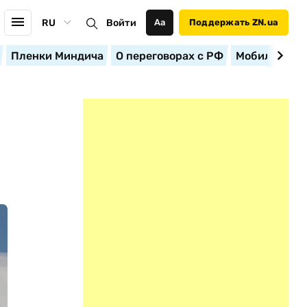
RU
Войти
Аа
Поддержать ZN.ua
Пленки Миндича
О переговорах с РФ
Мобилизация