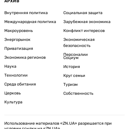
АРХИВ
Внутренняя политика
Социальная защита
Международная политика
Зарубежная экономика
Макроуровень
Конфликт интересов
Энергорынок
Экономическая
безопасность
Приватизация
Персоналии
Экономика регионов
Социум
Наука
История
Технологии
Круг семьи
Среда обитания
Туризм
Церковь
Собственность
Культура
Использование материалов «ZN.UA» разрешается при
условии ссылки на «ZN.UA».