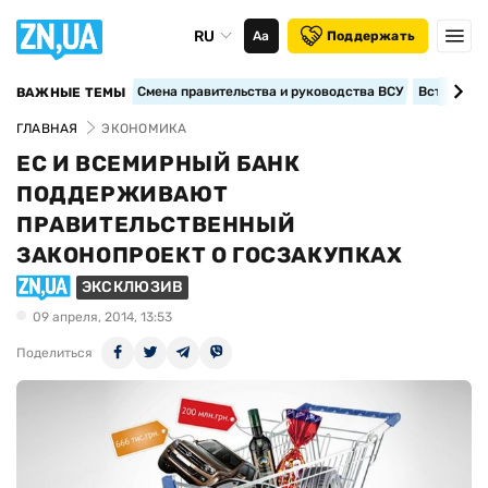
RU
Аа
Поддержать
Смена правительства и руководства ВСУ
Вступление
ВАЖНЫЕ ТЕМЫ
ГЛАВНАЯ
ЭКОНОМИКА
ЕС И ВСЕМИРНЫЙ БАНК
ПОДДЕРЖИВАЮТ
ПРАВИТЕЛЬСТВЕННЫЙ
ЗАКОНОПРОЕКТ О ГОСЗАКУПКАХ
ЭКСКЛЮЗИВ
09 апреля, 2014, 13:53
Поделиться