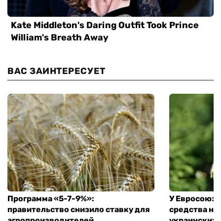
ВАС ЗАИНТЕРЕСУЕТ
Программа «5-7-9%»:
У Евросоюза
правительство снизило ставку для
средства на
агропроизводителей
украинских