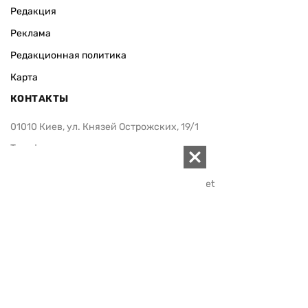
Редакция
Реклама
Редакционная политика
Карта
КОНТАКТЫ
01010 Киев, ул. Князей Острожских, 19/1
Телефон редакции:
+380 (44) 280-04-85
Электронная почта редакции:
zn94@ukr.net
Электронная почта службы новостей:
editor@zn.ua
СОЦСЕТИ
ПОДДЕРЖАТЬ ZN.UA