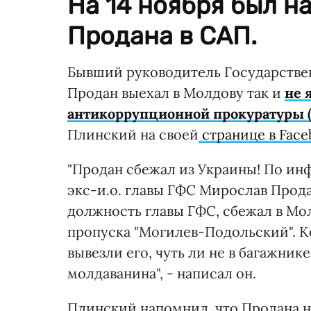
На 14 ноября был н
Продана в САП.
Бывший руководитель Государстве
Продан выехал в Молдову так и
не 
антикоррупционной прокуратуры 
Плинский на своей
странице в Fac
"Продан сбежал из Украины! По ин
экс-и.о. главы ГФС Мирослав Прода
должность главы ГФС, сбежал в Мол
пропуска "Могилев-Подольский". К
вывезли его, чуть ли не в багажник
молдаванина", - написал он.
Плинский напомнил, что Продана не