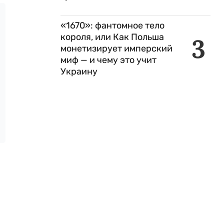
«1670»: фантомное тело
короля, или Как Польша
3
монетизирует имперский
миф — и чему это учит
Украину