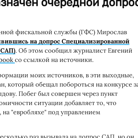
азначен очередной допро
нной фискальной службы (ГФС) Мирослав
явившись на допрос Специализированной
(САП)
. Об этом сообщил журналист Евгений
ebook
со ссылкой на источники.
формации моих источников, в эти выходные,
н, который обещал побороться на конкурсе з
дову. Побег был совершен через пункт
омичности ситуации добавляет то, что
е, на "евробляхе" под управлением
сколько раз вызывала на допрос САП, но он