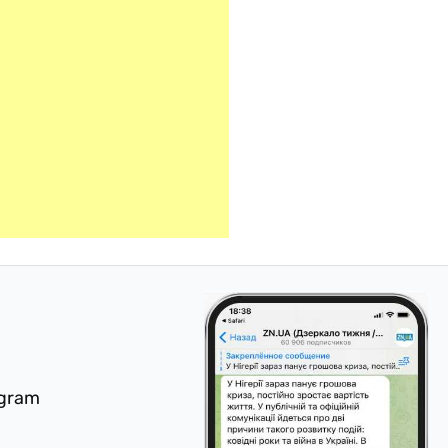
egram