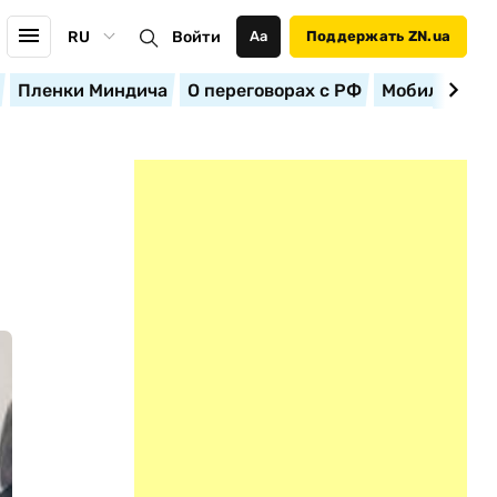
RU
Войти
Аа
Поддержать ZN.ua
Пленки Миндича
О переговорах с РФ
Мобилизация