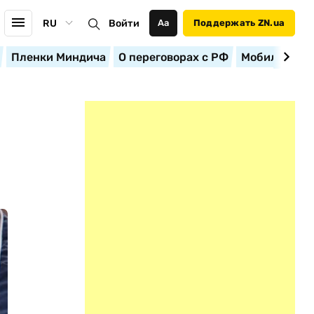
RU
Войти
Аа
Поддержать ZN.ua
Пленки Миндича
О переговорах с РФ
Мобилизация