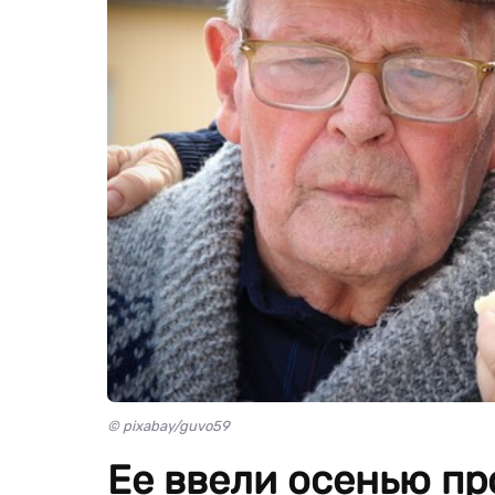
© pixabay/guvo59
Ее ввели осенью пр