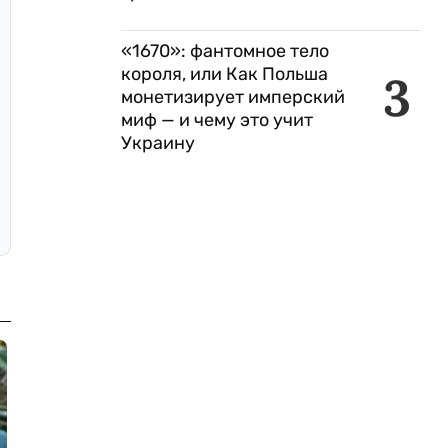
«1670»: фантомное тело
короля, или Как Польша
3
монетизирует имперский
миф — и чему это учит
Украину