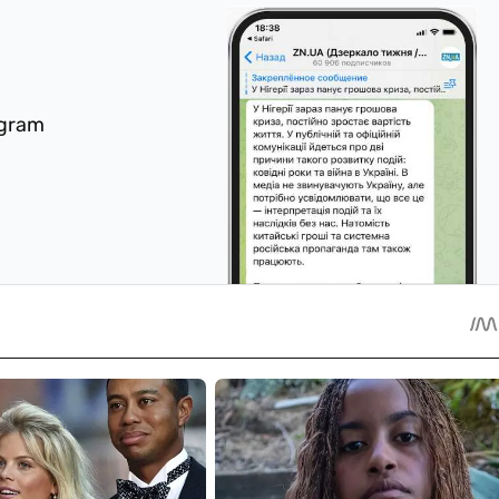
egram