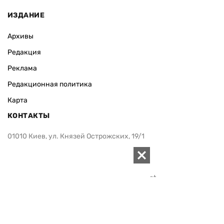
ИЗДАНИЕ
Архивы
Редакция
Реклама
Редакционная политика
Карта
КОНТАКТЫ
01010 Киев, ул. Князей Острожских, 19/1
Телефон редакции:
+380 (44) 280-04-85
Электронная почта редакции:
zn94@ukr.net
Электронная почта службы новостей:
editor@zn.ua
СОЦСЕТИ