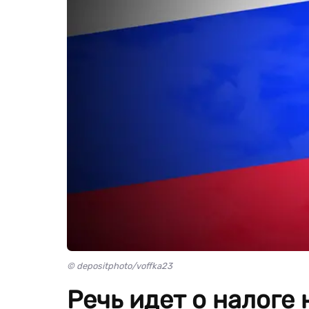
© depositphoto/voffka23
Речь идет о налоге 