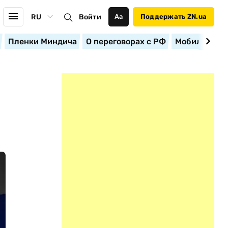
RU
Войти
Аа
Поддержать ZN.ua
Пленки Миндича
О переговорах с РФ
Мобилизация