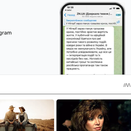
egram