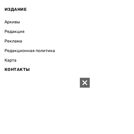
ИЗДАНИЕ
Архивы
Редакция
Реклама
Редакционная политика
Карта
КОНТАКТЫ
01010 Киев, ул. Князей Острожских, 19/1
Телефон редакции:
+380 (44) 280-04-85
Электронная почта редакции:
zn94@ukr.net
Электронная почта службы новостей:
editor@zn.ua
СОЦСЕТИ